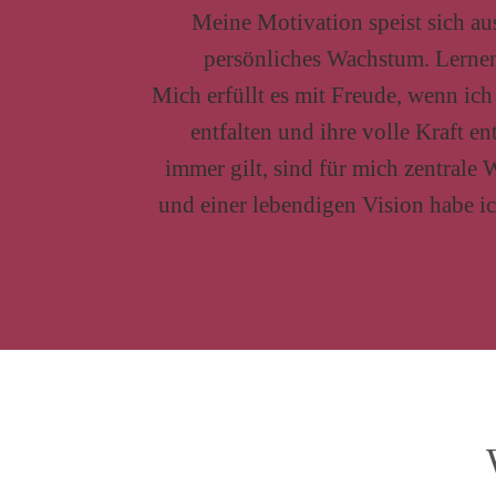
Meine Motivation speist sich au
persönliches Wachstum. Lernen 
Mich erfüllt es mit Freude, wenn ic
entfalten und ihre volle Kraft e
immer gilt, sind für mich zentrale 
und einer lebendigen Vision habe ic