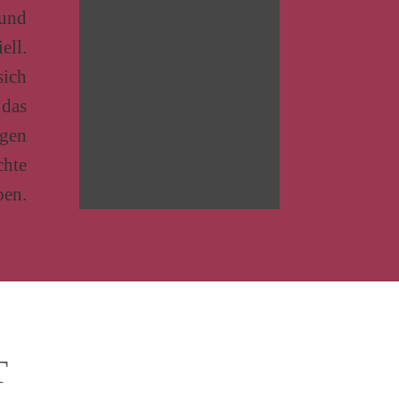
 und
ell.
sich
 das
ögen
chte
ben.
T