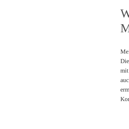
W
Mei
Die
mit
auc
erm
Kom