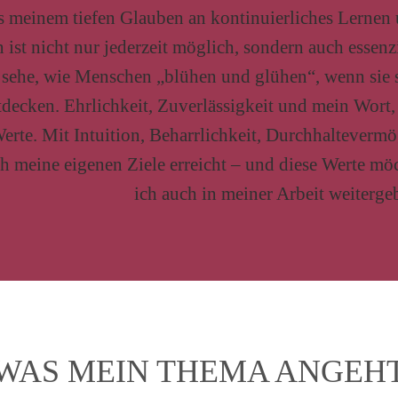
s meinem tiefen Glauben an kontinuierliches Lernen
ist nicht nur jederzeit möglich, sondern auch essenzi
h sehe, wie Menschen „blühen und glühen“, wenn sie 
ntdecken. Ehrlichkeit, Zuverlässigkeit und mein Wort,
Werte. Mit Intuition, Beharrlichkeit, Durchhalteverm
h meine eigenen Ziele erreicht – und diese Werte mö
ich auch in meiner Arbeit weiterge
WAS MEIN THEMA ANGEH